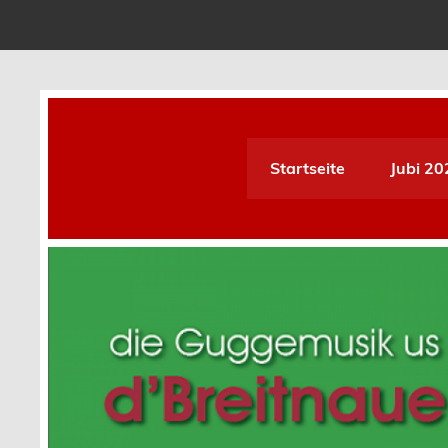
Skip
to
content
D´Breitnauer Dupfmuse
Startseite
Jubi 20