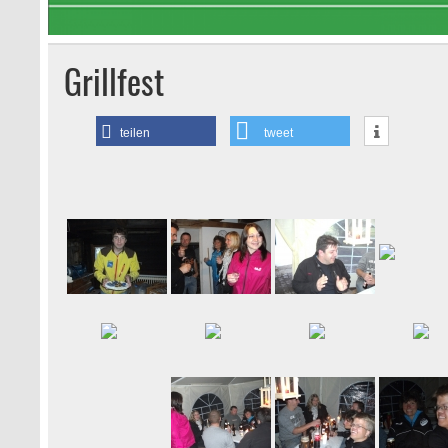
Grillfest
teilen
tweet