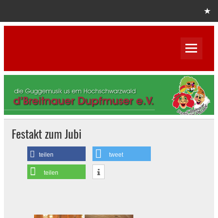
Skip
to
content
D´Breitnauer Dupfmuser Pfuser
e.V.
Festakt zum Jubi
teilen
tweet
teilen