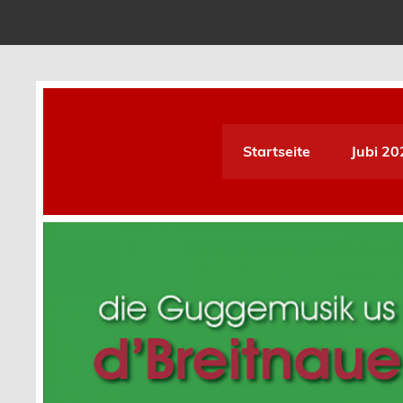
Skip
to
content
D´Breitnauer Dupfmuse
Startseite
Jubi 20