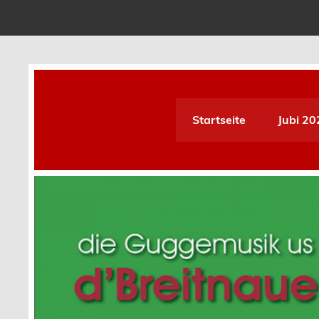
Skip
to
content
D´Breitnauer Dupfmuse
Startseite
Jubi 20