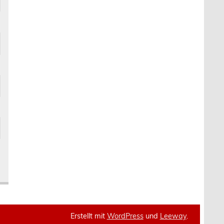
Erstellt mit
WordPress
und
Leeway
.