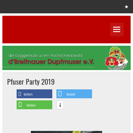
Skip
to
content
D´Breitnauer Dupfmuser Pfuser
e.V.
Pfuser Party 2019
teilen
tweet
teilen